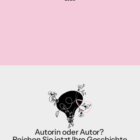
Silvio Huonder
Judith Keller
Die Zahnfee / 
Benzin
Stille Tage in Österrei
Sunil Mann
Gabriela Caponio
ANOUK, ANOUK / 
Die Continental
CENTRAL
Autorin oder Autor? 
Reichen Sie jetzt Ihre Geschichte 