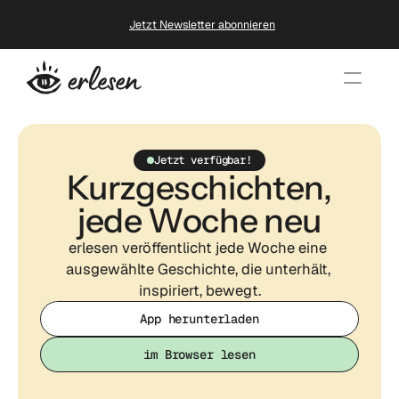
Jetzt Newsletter abonnieren
Jetzt verfügbar!
Kurzgeschichten,
jede Woche neu
erlesen veröffentlicht jede Woche eine 
ausgewählte Geschichte, die unterhält, 
inspiriert, bewegt.
App herunterladen
App herunterladen
App herunterladen
im Browser lesen
im Browser lesen
im Browser lesen